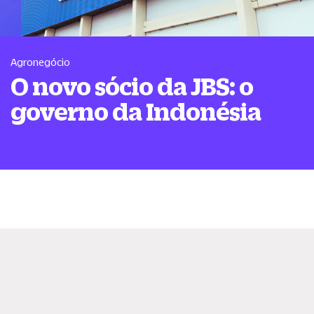
Agronegócio
O novo sócio da JBS: o
governo da Indonésia