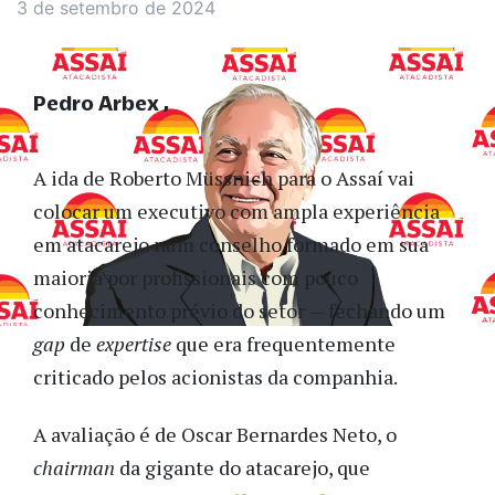
3 de setembro de 2024
Pedro Arbex
A ida de Roberto Müssnich para o Assaí vai
colocar um executivo com ampla experiência
em atacarejo num conselho formado em sua
maioria por profissionais com pouco
conhecimento prévio do setor — fechando um
gap
de
expertise
que era frequentemente
criticado pelos acionistas da companhia.
A avaliação é de Oscar Bernardes Neto, o
chairman
da gigante do atacarejo, que