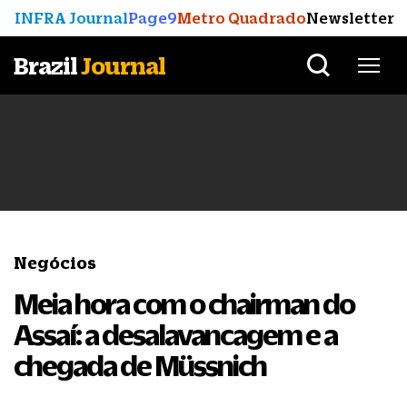
INFRA Journal
Page9
Metro Quadrado
Newsletter
Brazil
Journal
Negócios
Meia hora com o chairman do
Assaí: a desalavancagem e a
chegada de Müssnich