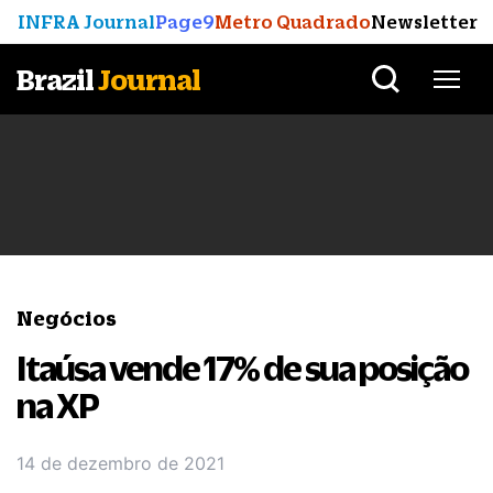
INFRA Journal
Page9
Metro Quadrado
Newsletter
Brazil
Journal
Negócios
Itaúsa vende 17% de sua posição
na XP
14 de dezembro de 2021