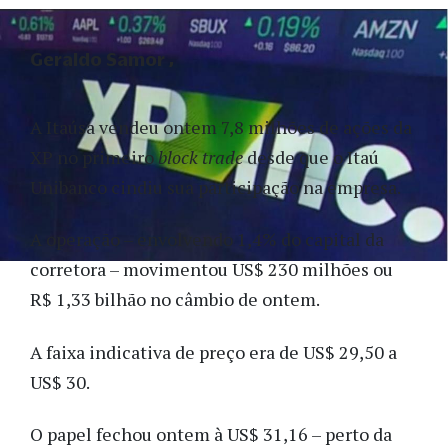
Geraldo Samor
A Itaúsa vendeu ontem 7,8 milhões de ações da
XP no primeiro
block trade
desde que o Itaú
Unibanco cindiu sua participação na empresa.
A operação – envolvendo 1,4% do capital da
corretora – movimentou US$ 230 milhões ou
R$ 1,33 bilhão no câmbio de ontem.
A faixa indicativa de preço era de US$ 29,50 a
US$ 30.
O papel fechou ontem à US$ 31,16 – perto da