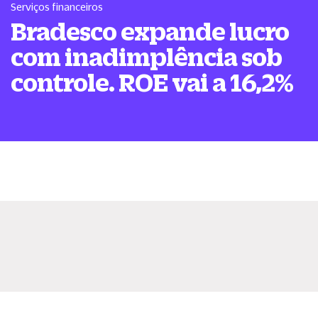
Serviços financeiros
Bradesco expande lucro
com inadimplência sob
controle. ROE vai a 16,2%