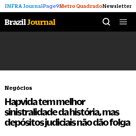
INFRA Journal
Page9
Metro Quadrado
Newsletter
Brazil
Journal
Negócios
Hapvida tem melhor
sinistralidade da história, mas
depósitos judiciais não dão folga