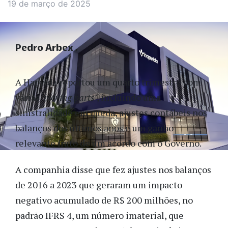
19 de março de 2025
Pedro Arbex
A Hapvida reportou um quarto trimestre com
várias ‘
moving parts
’, incluindo uma
sinistralidade em queda, ajustes contábeis nos
balanços dos últimos anos e um ganho
relevante fruto de um acordo com o Governo.
A companhia disse que fez ajustes nos balanços
de 2016 a 2023 que geraram um impacto
negativo acumulado de R$ 200 milhões, no
padrão IFRS 4, um número imaterial, que