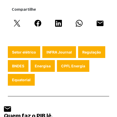
Compartilhe
Setor elétrico
INFRA Journal
Regulação
BNDES
Energisa
CPFL Energia
Equatorial
Quem faz o PIB lê.