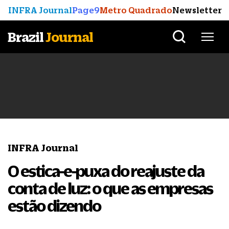
INFRA Journal
Page9
Metro Quadrado
Newsletter
Brazil
Journal
INFRA Journal
O estica-e-puxa do reajuste da
conta de luz: o que as empresas
estão dizendo