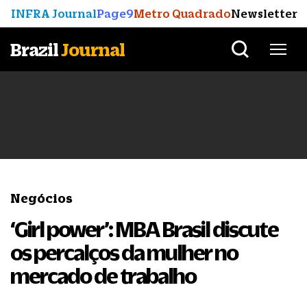
INFRA Journal
Page9
Metro Quadrado
Newsletter
Brazil
Journal
Negócios
‘Girl power’: MBA Brasil discute
os percalços da mulher no
mercado de trabalho