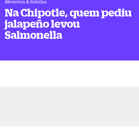
Alimentos & Bebidas
Na Chipotle, quem pediu
jalapeño levou
Salmonella