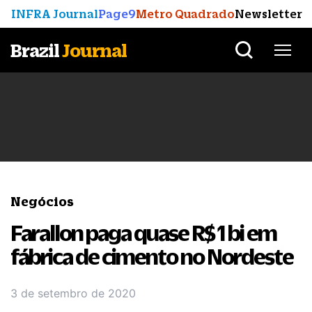
INFRA Journal
Page9
Metro Quadrado
Newsletter
Brazil
Journal
Negócios
Farallon paga quase R$ 1 bi em
fábrica de cimento no Nordeste
3 de setembro de 2020