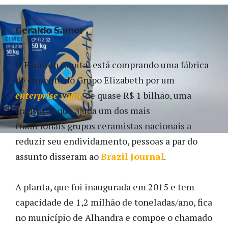
Geraldo Samor
O Farallon Capital está comprando uma fábrica
de cimento do Grupo Elizabeth por um
enterprise value
de quase R$ 1 bilhão, uma
transação que ajuda um dos mais
tradicionais grupos ceramistas nacionais a
reduzir seu endividamento, pessoas a par do
assunto disseram ao
Brazil Journal
.
A planta, que foi inaugurada em 2015 e tem
capacidade de 1,2 milhão de toneladas/ano, fica
no município de Alhandra e compõe o chamado