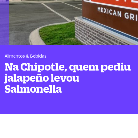
Alimentos & Bebidas
Na Chipotle, quem pediu
jalapeño levou
Salmonella