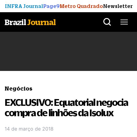
INFRA Journal
Page9
Metro Quadrado
Newsletter
Brazil
Journal
Negócios
EXCLUSIVO: Equatorial negocia
compra de linhões da Isolux
14 de março de 2018