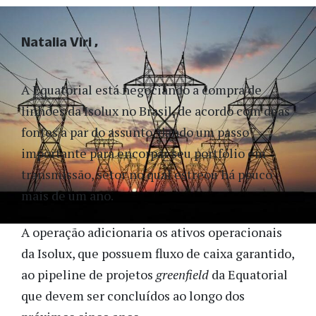
Natalia Viri
A Equatorial está negociando a compra de
linhões da Isolux no Brasil, de acordo com duas
fontes a par do assunto, dando um passo
importante para encorpar seu portfólio em
transmissão, setor no qual estreou há pouco
mais de um ano.
A operação adicionaria os ativos operacionais
da Isolux, que possuem fluxo de caixa garantido,
ao pipeline de projetos
greenfield
da Equatorial
que devem ser concluídos ao longo dos