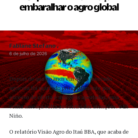
embaralhar o agro global
Fabiane Stefano
6 de julho de 2026
Depois de quatro anos em que o mercado
agrícola foi marcado principalmente por
excesso de oferta e margens apertadas, uma
velha ameaça volta ao centro das atenções: o El
Niño.
O relatório Visão Agro do Itaú BBA, que acaba de