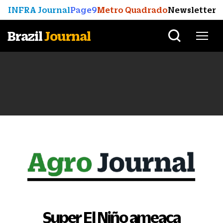
INFRA Journal
Page9
Metro Quadrado
Newsletter
Brazil
Journal
Super El Niño ameaça