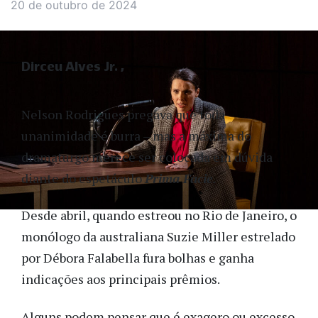
20 de outubro de 2024
Dirceu Alves Jr.
Nelson Rodrigues pregava que toda
unanimidade é burra – mas a máxima do
dramaturgo merece ser colocada em dúvida
diante do espetáculo
Prima Facie
.
Desde abril, quando estreou no Rio de Janeiro, o
monólogo da australiana Suzie Miller estrelado
por Débora Falabella fura bolhas e ganha
indicações aos principais prêmios.
Alguns podem pensar que é exagero ou excesso