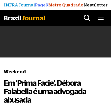
INFRA Journal
Page9
Metro Quadrado
Newsletter
Brazil
Journal
Weekend
Em ‘Prima Facie’, Débora
Falabella é uma advogada
abusada