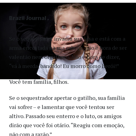
Brazil Journal
Se o sequestrador invadiu sua casa e está com a
arma encostada na sua cabeça, não é hora de ser
valentão nem orgulhoso. Não é hora de dizer,
“vá à merda, bandido! Eu morro como herói!”
Você tem família, filhos.
Se o sequestrador apertar o gatilho, sua família
vai sofrer – e lamentar que você tentou ser
altivo. Passado seu enterro e o luto, os amigos
dirão que você foi otário. “Reagiu com emoção,
não com a razão.”