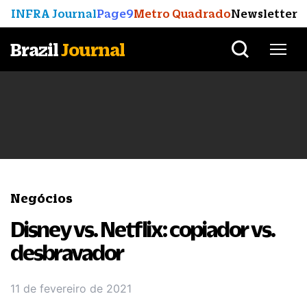
INFRA Journal
Page9
Metro Quadrado
Newsletter
Brazil
Journal
Negócios
Disney vs. Netflix: copiador vs.
desbravador
11 de fevereiro de 2021