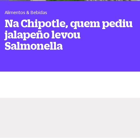
Alimentos & Bebidas
Na Chipotle, quem pediu
jalapeño levou
Salmonella