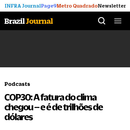
INFRA Journal
Page9
Metro Quadrado
Newsletter
Brazil
Journal
Podcasts
COP30: A fatura do clima
chegou – e é de trilhões de
dólares