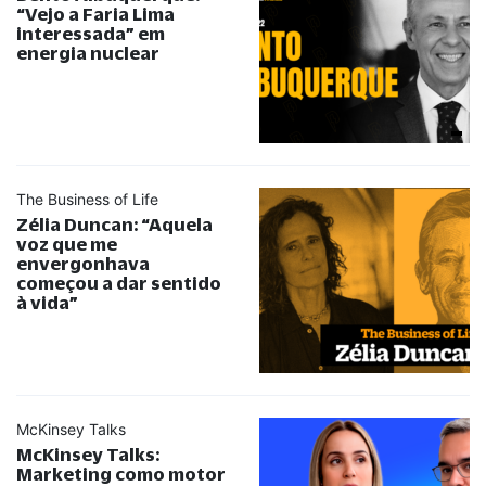
“
Vejo a Faria Lima
interessada
”
em
energia nuclear
The Business of Life
Zélia Duncan:
“
Aquela
voz que me
envergonhava
começou a dar sentido
à vida
”
McKinsey Talks
McKinsey Talks:
Marketing como motor