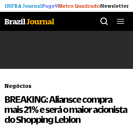
INFRA Journal
Page9
Metro Quadrado
Newsletter
Brazil
Journal
Negócios
BREAKING: Aliansce compra
mais 21% e será o maior acionista
do Shopping Leblon