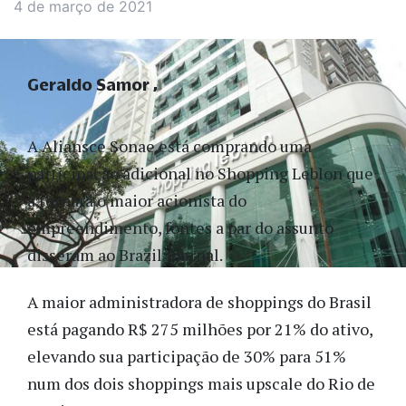
4 de março de 2021
Geraldo Samor
A Aliansce Sonae está comprando uma
participação adicional no Shopping Leblon que
a tornará o maior acionista do
empreendimento, fontes a par do assunto
disseram ao Brazil Journal.
A maior administradora de shoppings do Brasil
está pagando R$ 275 milhões por 21% do ativo,
elevando sua participação de 30% para 51%
num dos dois shoppings mais upscale do Rio de