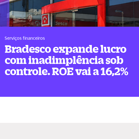
Serviços financeiros
Bradesco expande lucro
com inadimplência sob
controle. ROE vai a 16,2%