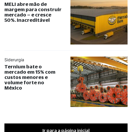
MELI abre mão de
margem para construir
mercado – e cresce
50%. Inacreditável
Siderurgia
Ternium bate o
mercado em 15% com
custos menores e
volume forte no
México
Ir para a página inicial