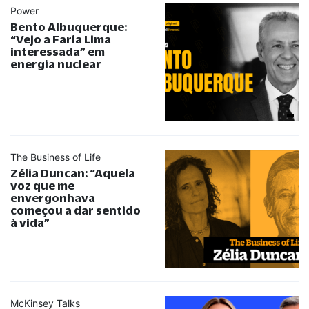
Power
Bento Albuquerque:
“
Vejo a Faria Lima
interessada
”
em
energia nuclear
The Business of Life
Zélia Duncan:
“
Aquela
voz que me
envergonhava
começou a dar sentido
à vida
”
McKinsey Talks