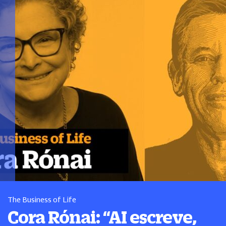
The Business of Life
Cora Rónai:
“
AI escreve,