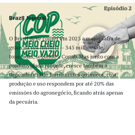
Brazil Journal
O Brasil deve colher em 2025 a maior safra de
grãos da sua história — 345 milhões de
toneladas, segundo a Conab. Mas junto com a
produtividade recorde, cresce também a
dependência de fertilizantes químicos, cuja
produção e uso respondem por até 20% das
emissões do agronegócio, ficando atrás apenas
da pecuária.