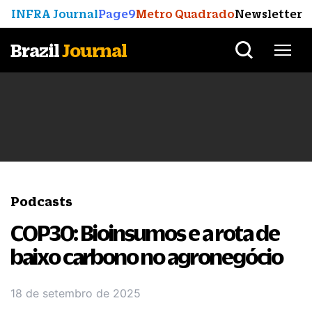
INFRA Journal
Page9
Metro Quadrado
Newsletter
Brazil
Journal
Podcasts
COP30: Bioinsumos e a rota de
baixo carbono no agronegócio
18 de setembro de 2025