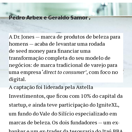
Pedro Arbex e Geraldo Samor
A Dr. Jones — marca de produtos de beleza para
homens — acaba de levantar uma rodada
de
seed money
para financiar uma
transformação completa do seu modelo de
negócios: de marca tradicional de varejo para
uma empresa ‘
direct to consumer’
, com foco no
digital.
A captação foi liderada pela Astella
Investimentos, que ficou com 10% do capital da
startup, e ainda teve participação do IgniteXL,
um fundo do Vale do Silício especializado em
marcas de beleza. Os dois fundadores — um ex-
banker e um ex-trader da tesouraria do Itaú BBA