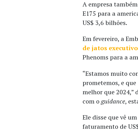
A empresa também 
E175 para a americ
US$ 3,6 bilhões.
Em fevereiro, a Em
de jatos executivo
Phenoms para a ame
“Estamos muito con
prometemos, e que 
melhor que 2024,” 
com o
guidance
, es
Ele disse que vê u
faturamento de US$