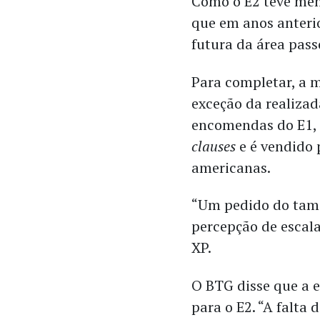
Como o E2 teve men
que em anos anterio
futura da área pass
Para completar, a 
exceção da realiza
encomendas do E1, 
clauses
e é vendido
americanas.
“Um pedido do tam
percepção de escala
XP.
O BTG disse que a 
para o E2. “A falta 