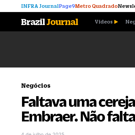
INFRA Journal
Page9
Metro Quadrado
Newsl
Brazil
Journal
Vídeos
Neg
A Moeda que Vingou
Negócios
Faltava uma cereja
Embraer. Não falta
4 de julho de 2025