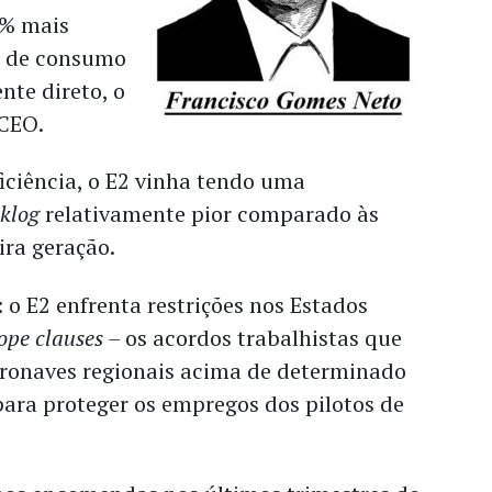
3% mais
s de consumo
nte direto, o
 CEO.
iciência, o E2 vinha tendo uma
klog
relativamente pior comparado às
ira geração.
o E2 enfrenta restrições nos Estados
ope clauses –
os acordos trabalhistas que
eronaves regionais acima de determinado
ara proteger os empregos dos pilotos de