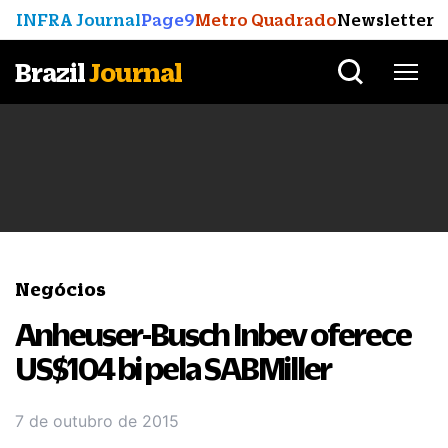
INFRA Journal
Page9
Metro Quadrado
Newsletter
Brazil
Journal
Negócios
Anheuser-Busch Inbev oferece
US$104 bi pela SABMiller
7 de outubro de 2015