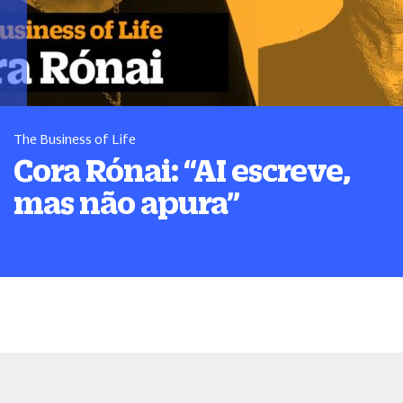
The Business of Life
Cora Rónai:
“
AI escreve,
mas não apura
”