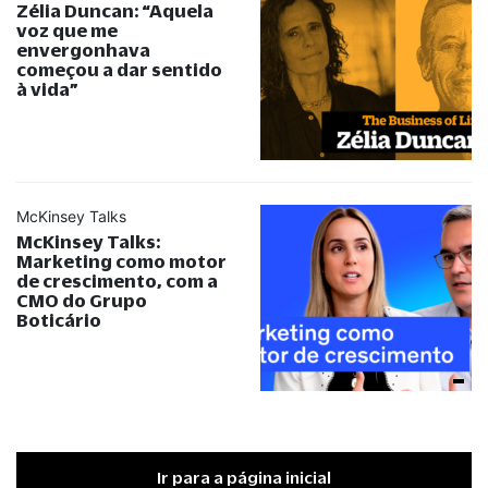
Zélia Duncan:
“
Aquela
voz que me
envergonhava
começou a dar sentido
à vida
”
McKinsey Talks
McKinsey Talks:
Marketing como motor
de crescimento, com a
CMO do Grupo
Boticário
Ir para a página inicial