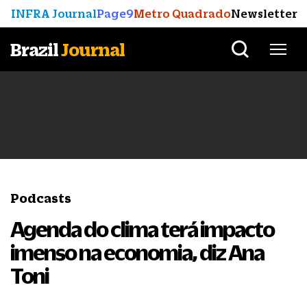
INFRA Journal
Page9
Metro Quadrado
Newsletter
Brazil
Journal
Podcasts
Agenda do clima terá impacto
imenso na economia, diz Ana
Toni