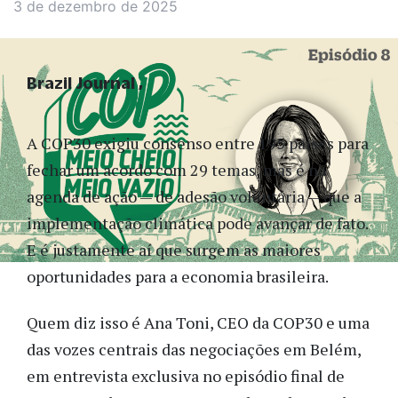
3 de dezembro de 2025
Brazil Journal
A COP30 exigiu consenso entre 195 países para
fechar um acordo com 29 temas, mas é na
agenda de ação — de adesão voluntária — que a
implementação climática pode avançar de fato.
E é justamente aí que surgem as maiores
oportunidades para a economia brasileira.
Quem diz isso é Ana Toni, CEO da COP30 e uma
das vozes centrais das negociações em Belém,
em entrevista exclusiva no episódio final de