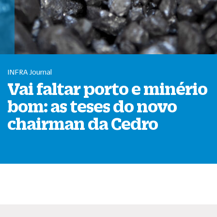
INFRA Journal
Vai faltar porto e minério
bom: as teses do novo
chairman da Cedro