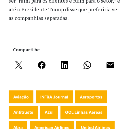
ser “ruim para os clientes e ruim para o setor,” e
até o Presidente Trump disse que preferiria ver
as companhias separadas.
Compartilhe
Aviação
INFRA Journal
Aeroportos
Antitruste
Azul
GOL Linhas Aéreas
Abra
American Airlines
United Airlines