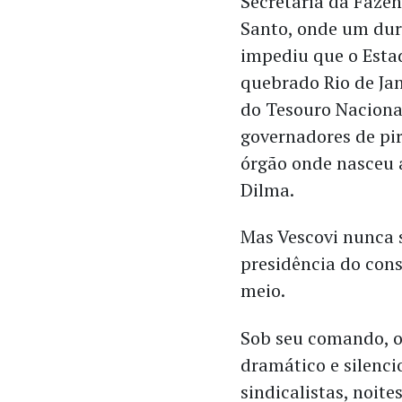
Secretaria da Fazen
Santo, onde um dur
impediu que o Est
quebrado Rio de Ja
do Tesouro Nacional
governadores de pir
órgão onde nasceu a
Dilma.
Mas Vescovi nunca 
presidência do con
meio.
Sob seu comando, o
dramático e silenci
sindicalistas, noit