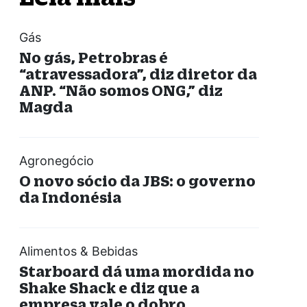
Gás
No gás, Petrobras é
“atravessadora”, diz diretor da
ANP. “Não somos ONG,” diz
Magda
Agronegócio
O novo sócio da JBS: o governo
da Indonésia
Alimentos & Bebidas
Starboard dá uma mordida no
Shake Shack e diz que a
empresa vale o dobro