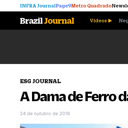
INFRA Journal
Page9
Metro Quadrado
Newsl
Brazil
Journal
Vídeos
Neg
A Moeda que Vingou
ESG JOURNAL
A Dama de Ferro d
24 de outubro de 2018