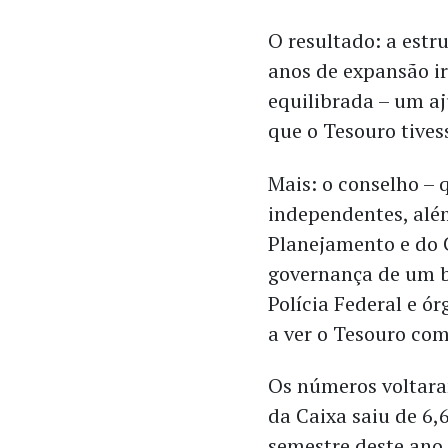
O resultado: a estr
anos de expansão ir
equilibrada – um aj
que o Tesouro tives
Mais: o conselho –
independentes, alé
Planejamento e do 
governança de um 
Polícia Federal e ó
a ver o Tesouro como
Os números voltaram
da Caixa saiu de 6,
semestre deste ano.