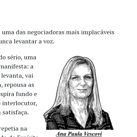
é uma das negociadoras mais implacáveis
nca levantar a voz.
do sério, uma
 manifesta: a
 levanta, vai
a, repousa as
spira fundo e
 interlocutor,
 satisfaça.
repetia na