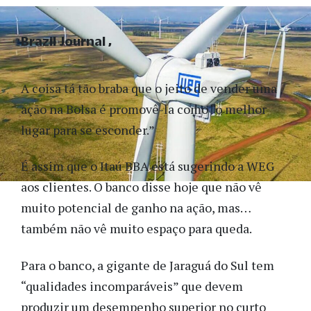
Brazil Journal
A coisa tá tão braba que o jeito de vender uma
ação na Bolsa é promovê-la como “o melhor
lugar para se esconder.”
É assim que o Itaú BBA está sugerindo a WEG
aos clientes. O banco disse hoje que não vê
muito potencial de ganho na ação, mas…
também não vê muito espaço para queda.
Para o banco, a gigante de Jaraguá do Sul tem
“qualidades incomparáveis” que devem
produzir um desempenho superior no curto