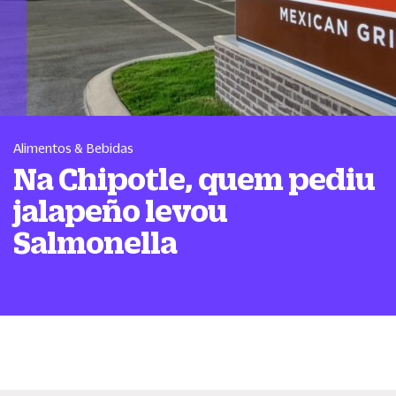
Alimentos & Bebidas
Na Chipotle, quem pediu
jalapeño levou
Salmonella