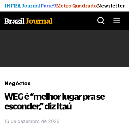
INFRA Journal
Page9
Metro Quadrado
Newsletter
Brazil
Journal
Negócios
WEG é “melhor lugar pra se
esconder,” diz Itaú
16 de dezembro de 2022