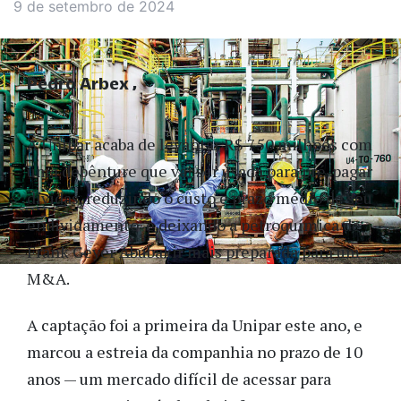
9 de setembro de 2024
Pedro Arbex
A Unipar acaba de levantar R$ 750 milhões com
uma debênture que vai ser usada para pré-pagar
dívidas, reduzindo o custo e prazo médio de seu
endividamento e deixando a petroquímica de
Frank Geyer Abubakir mais preparada para um
M&A.
A captação foi a primeira da Unipar este ano, e
marcou a estreia da companhia no prazo de 10
anos — um mercado difícil de acessar para