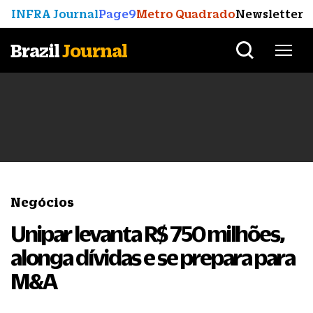
INFRA Journal
Page9
Metro Quadrado
Newsletter
Brazil
Journal
Negócios
Unipar levanta R$ 750 milhões,
alonga dívidas e se prepara para
M&A