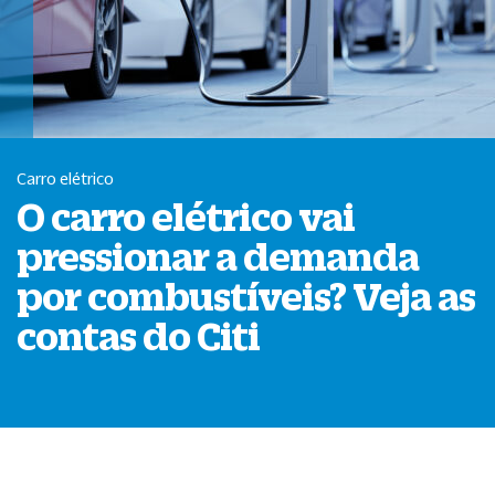
Carro elétrico
O carro elétrico vai
pressionar a demanda
por combustíveis? Veja as
contas do Citi