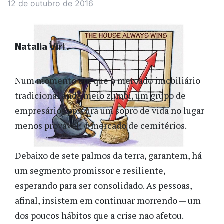
12 de outubro de 2016
Natalia Viri
Num momento em que o mercado imobiliário
tradicional anda meio zumbi, um grupo de
empresários procura um sopro de vida no lugar
menos provável: o mercado de cemitérios.
Debaixo de sete palmos da terra, garantem, há
um segmento promissor e resiliente,
esperando para ser consolidado. As pessoas,
afinal, insistem em continuar morrendo — um
dos poucos hábitos que a crise não afetou.