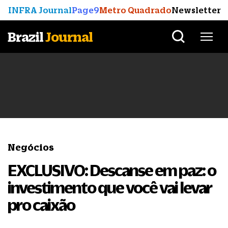
INFRA Journal
Page9
Metro Quadrado
Newsletter
Brazil
Journal
Negócios
EXCLUSIVO: Descanse em paz: o
investimento que você vai levar
pro caixão