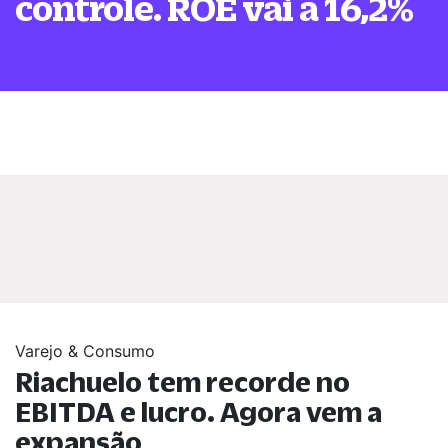
controle. ROE vai a 16,2%
Varejo & Consumo
Riachuelo tem recorde no
EBITDA e lucro. Agora vem a
expansão