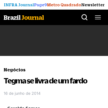
INFRA Journal
Page9
Metro Quadrado
Newsletter
Brazil
Journal
Negócios
Tegma se livra de um fardo
16 de junho de 2014