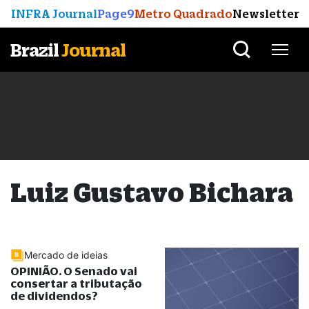
INFRA Journal
Page9
Metro Quadrado
Newsletter
Brazil
Journal
Luiz Gustavo Bichara
Mercado de ideias
OPINIÃO. O Senado vai
consertar a tributação
de dividendos?