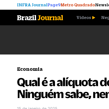
INFRA Journal
Page9
Metro Quadrado
Newsl
Brazil
Journal
Vídeos
Neg
A Moeda que Vingou
Economia
Qual é a alíquota 
Ninguém sabe, nem
15 de janeiro de 2025