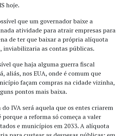
S hoje.
ossível que um governador baixe a
inada atividade para atrair empresas para
ena de ter que baixar a própria alíquota
, inviabilizaria as contas públicas.
ível que haja alguma guerra fiscal
á, aliás, nos EUA, onde é comum que
icípio façam compras na cidade vizinha,
lguns pontos mais baixa.
a do IVA será aquela que os entes criarem
té porque a reforma só começa a valer
tados e municípios em 2033. A alíquota
ria para custear as despesas públicas; em