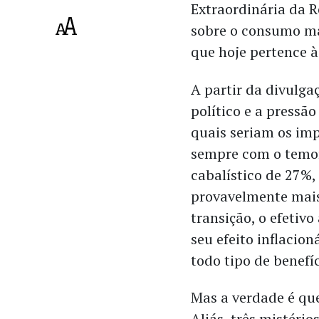
Extraordinária da R
sobre o consumo ma
que hoje pertence à
A partir da divulga
político e a pressão
quais seriam os imp
sempre com o temor
cabalístico de 27%
provavelmente mais
transição, o efetiv
seu efeito inflacio
todo tipo de benefíci
Mas a verdade é que
Aliás, três mistério