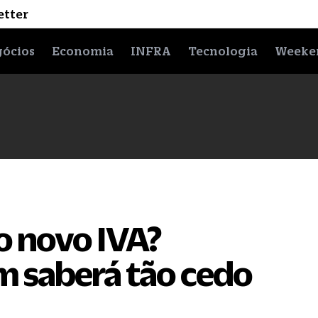
etter
ócios
Economia
INFRA
Tecnologia
Weeke
do novo IVA?
 saberá tão cedo