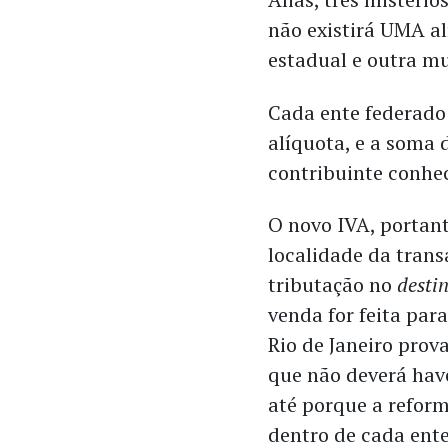
não existirá UMA al
estadual e outra mu
Cada ente federado 
alíquota, e a soma 
contribuinte conhec
O novo IVA, portan
localidade da trans
tributação no
desti
venda for feita par
Rio de Janeiro prov
que não deverá have
até porque a refor
dentro de cada ente