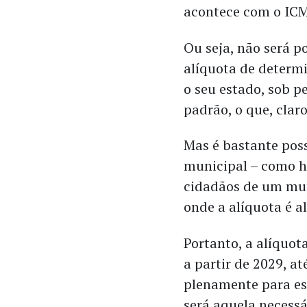
acontece com o ICM
Ou seja, não será p
alíquota de determ
o seu estado, sob p
padrão, o que, claro
Mas é bastante poss
municipal – como h
cidadãos de um mun
onde a alíquota é a
Portanto, a alíquot
a partir de 2029, a
plenamente para es
será aquela necessá