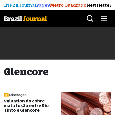
INFRA Journal
Page9
Metro Quadrado
Newsletter
Brazil
Journal
Glencore
Mineração
Valuation do cobre
mata fusão entre Rio
Tinto e Glencore