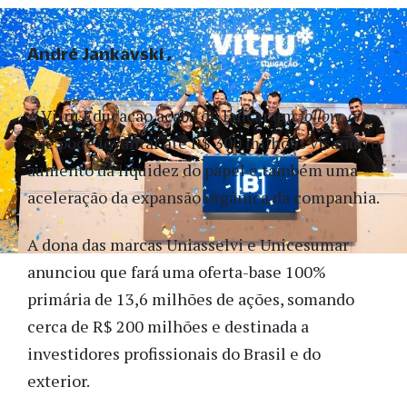
André Jankavski
A Vitru Educação acaba de lançar um
follow-on
que pode levantar até R$ 300 milhões visando o
aumento da liquidez do papel e também uma
aceleração da expansão orgânica da companhia.
A dona das marcas Uniasselvi e Unicesumar
anunciou que fará uma oferta-base 100%
primária de 13,6 milhões de ações, somando
cerca de R$ 200 milhões e destinada a
investidores profissionais do Brasil e do
exterior.