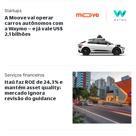
Startups
A Moove vai operar
carros autônomos com
a Waymo – e já vale US$
2,1 bilhões
Serviços financeiros
Itaú faz ROE de 24,3% e
mantém asset quality;
mercado ignora
revisão do guidance