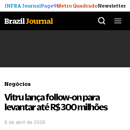
INFRA Journal
Page9
Metro Quadrado
Newsletter
Brazil
Journal
Negócios
Vitru lança follow-on para
levantar até R$ 300 milhões
8 de abril de 2026