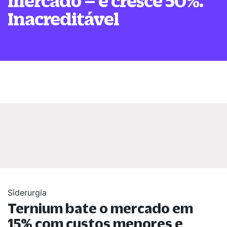
mercado – e cresce 50%.
Inacreditável
Siderurgia
Ternium bate o mercado em
15% com custos menores e