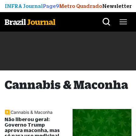
INFRA Journal
Page9
Metro Quadrado
Newsletter
Brazil
Journal
Cannabis & Maconha
Cannabis & Maconha
Não liberou geral:
Governo Trump
aprova maconha, mas
só para uso medicinal