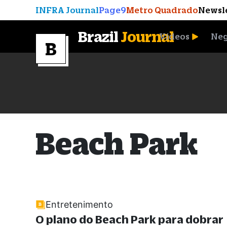
INFRA Journal
Page9
Metro Quadrado
Newsl
Brazil
Journal
Vídeos
Neg
A Moeda que Vingou
Beach Park
Entretenimento
O plano do Beach Park para dobrar