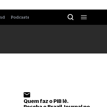
nd
Podcasts
Quem faz o PIB lê.
Receba o Brazil Journal no