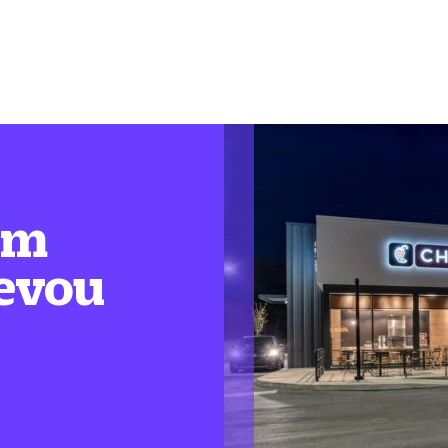
em
levou