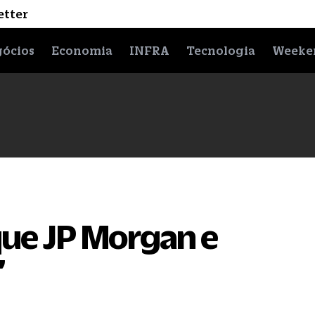
etter
ócios
Economia
INFRA
Tecnologia
Weeke
que JP Morgan e
’