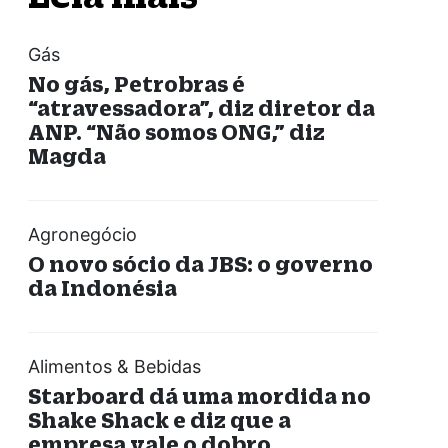
Gás
No gás, Petrobras é
“atravessadora”, diz diretor da
ANP. “Não somos ONG,” diz
Magda
Agronegócio
O novo sócio da JBS: o governo
da Indonésia
Alimentos & Bebidas
Starboard dá uma mordida no
Shake Shack e diz que a
empresa vale o dobro