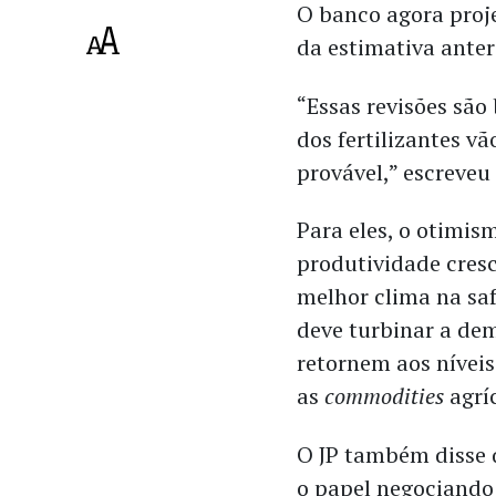
O banco agora proj
da estimativa ante
“Essas revisões são
dos fertilizantes v
provável,” escreveu 
Para eles, o otimis
produtividade cres
melhor clima na saf
deve turbinar a dem
retornem aos níveis
as
commodities
agrí
O JP também disse q
o papel negociand