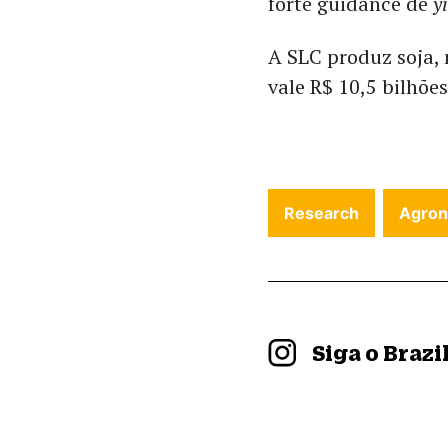
forte guidance de
y
A SLC produz soja, 
vale R$ 10,5 bilhõe
Research
Agron
Siga o Braz