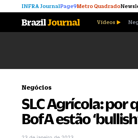
INFRA Journal
Page9
Metro Quadrado
Newsl
Brazil
Journal
Vídeos
Neg
A Moeda que Vingou
Negócios
SLC Agrícola: por 
BofA estão ‘bullish
23 de janeiro de 2023