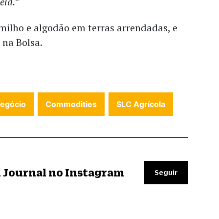
ield.
”
milho e algodão em terras arrendadas, e
s na Bolsa.
egócio
Commodities
SLC Agrícola
il Journal no Instagram
Seguir