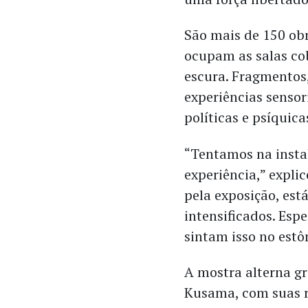
São mais de 150 ob
ocupam as salas co
escura. Fragmentos,
experiências sensor
políticas e psíquica
“Tentamos na insta
experiência,” expli
pela exposição, es
intensificados. Es
sintam isso no est
A mostra alterna g
Kusama, com suas re