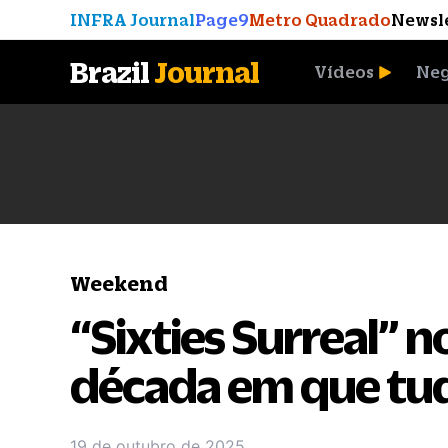
INFRA Journal
Page9
Metro Quadrado
Newsl
Brazil
Journal
Vídeos
Neg
A Moeda que Vingou
Weekend
“Sixties Surreal” 
década em que tu
19 de outubro de 2025