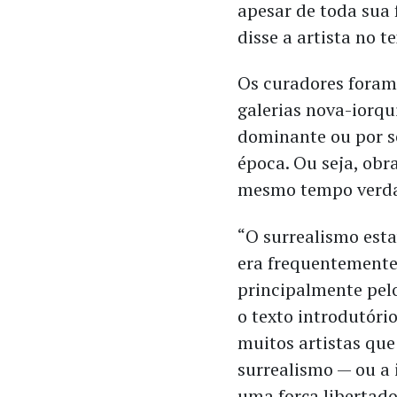
apesar de toda sua 
disse a artista no t
Os curadores foram 
galerias nova-iorqu
dominante ou por s
época. Ou seja, obr
mesmo tempo verda
“O surrealismo est
era frequentemente
principalmente pelo
o texto introdutório
muitos artistas qu
surrealismo — ou a 
uma força libertado