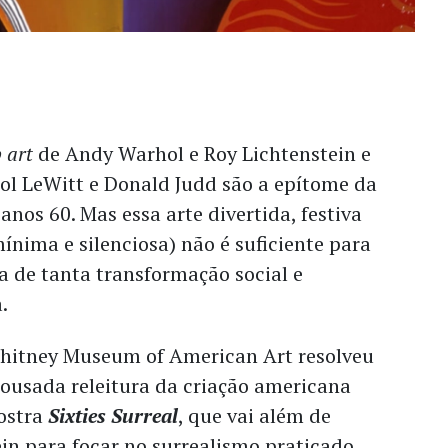
 art
de Andy Warhol e Roy Lichtenstein e
ol LeWitt e Donald Judd são a epítome da
anos 60. Mas essa arte divertida, festiva
nima e silenciosa) não é suficiente para
a de tanta transformação social e
a.
 Whitney Museum of American Art resolveu
usada releitura da criação americana
ostra
Sixties Surreal
, que vai além de
in para focar no surrealismo praticado