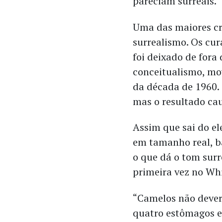
pareciam surreais.”
Uma das maiores crí
surrealismo. Os cur
foi deixado de fora
conceitualismo, mo
da década de 1960. 
mas o resultado ca
Assim que sai do el
em tamanho real, ba
o que dá o tom surr
primeira vez no Wh
“Camelos não deveri
quatro estômagos e