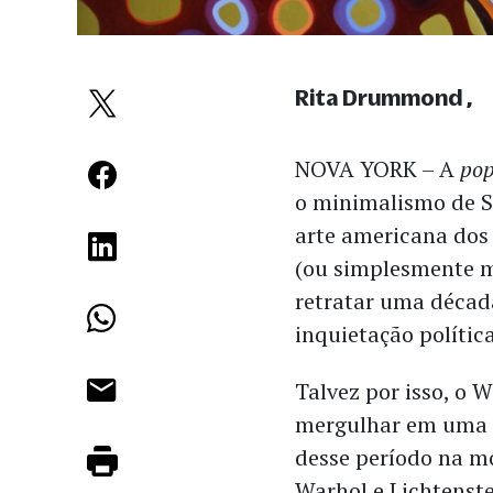
Rita Drummond
NOVA YORK – A
pop
o minimalismo de S
arte americana dos 
(ou simplesmente mí
retratar uma décad
inquietação polític
Talvez por isso, o
mergulhar em uma o
desse período na m
Warhol e Lichtenste