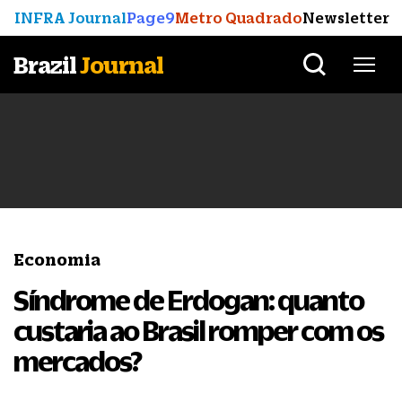
INFRA Journal
Page9
Metro Quadrado
Newsletter
Brazil
Journal
Economia
Síndrome de Erdogan: quanto
custaria ao Brasil romper com os
mercados?