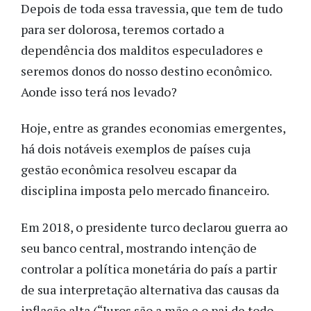
Depois de toda essa travessia, que tem de tudo
para ser dolorosa, teremos cortado a
dependência dos malditos especuladores e
seremos donos do nosso destino econômico.
Ao
nde
isso terá nos levado?
Hoje, e
ntre as grandes economias emergentes,
há dois
notáveis
exemplos
de países cuja
gestão econômica resolveu escapar da
disciplina imposta pelo mercado financeiro.
Em 2018, o presidente turco declarou guerra ao
seu banco central,
mostrando
intenção de
controlar a política monetária do país
a partir
de sua
interpretação
alternativa
das causas da
inflação alta (“Juros são a mãe e o pai de todo