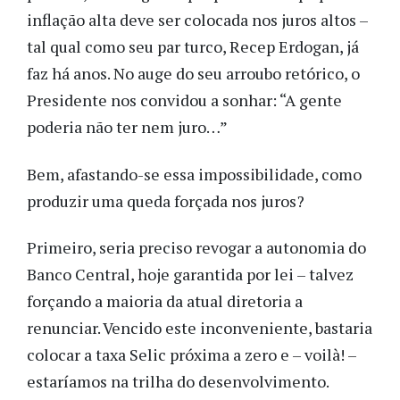
inflação alta deve ser colocada nos juros altos –
tal qual como seu par turco, Rec
e
p
Erdogan, já
faz há anos. No auge do seu arroubo retórico
, o
Presidente nos convidou a sonhar:
“
A gente
poderia não ter nem juro…
”
Bem, afastando
-se
essa
impossibilidade
, como
produzir uma queda forçada nos juros?
Primeiro, seria preciso
revogar
a autonomia do
Banco Central, hoje garantida por lei – talvez
forçando a
maioria da
atual diretoria a
renunciar. Vencido este
inconveniente, bastaria
colocar a taxa Selic
próxima
a zero e –
voilà
!
–
estaríamos na trilha do desenvolvimento.