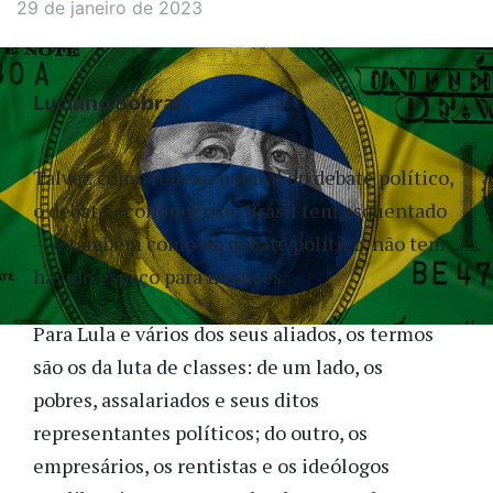
29 de janeiro de 2023
Luciano Sobral
Talvez como reflexo natural do debate político,
o debate econômico no Brasil tem esquentado
— e também como no debate político, não tem
havido espaço para nuances
.
P
ara Lula e vários dos seus aliados, os termos
são os da luta de classes: de um lado, os
pobres,
assalariados e seus ditos
representantes políticos; do outro, os
empresários,
os
rentistas e
os
ideólogos