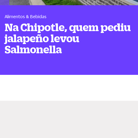
Alimentos & Bebidas
Na Chipotle, quem pediu
jalapeño levou
Salmonella