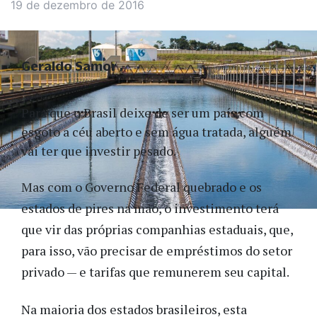
19 de dezembro de 2016
Geraldo Samor
Para que o Brasil deixe de ser um país com
esgoto a céu aberto e sem água tratada, alguém
vai ter que investir pesado.
Mas com o Governo Federal quebrado e os
estados de pires na mão, o investimento terá
que vir das próprias companhias estaduais, que,
para isso, vão precisar de empréstimos do setor
privado — e tarifas que remunerem seu capital.
Na maioria dos estados brasileiros, esta