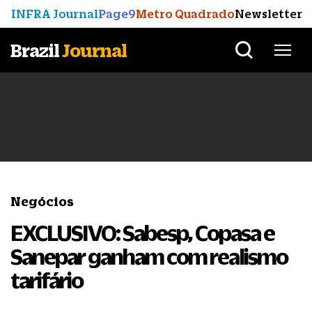
INFRA Journal
Page9
Metro Quadrado
Newsletter
Brazil
Journal
Negócios
EXCLUSIVO: Sabesp, Copasa e
Sanepar ganham com realismo
tarifário