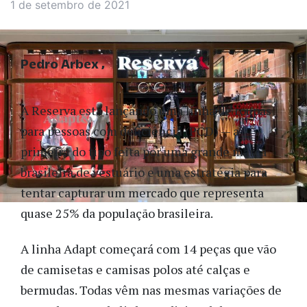
1 de setembro de 2021
Pedro Arbex
A Reserva está lançando uma linha de roupas
para pessoas com deficiência (PCD) — a
primeira do tipo feita por uma grande marca
brasileira de vestuário e uma estratégia para
tentar capturar um mercado que representa
quase 25% da população brasileira.
A linha Adapt começará com 14 peças que vão
de camisetas e camisas polos até calças e
bermudas. Todas vêm nas mesmas variações de