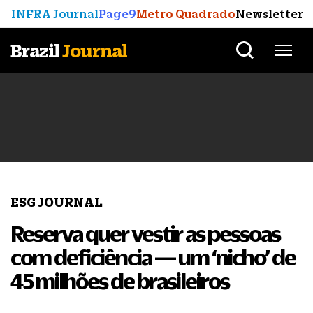
INFRA Journal
Page9
Metro Quadrado
Newsletter
Brazil
Journal
ESG JOURNAL
Reserva quer vestir as pessoas
com deficiência — um ‘nicho’ de
45 milhões de brasileiros