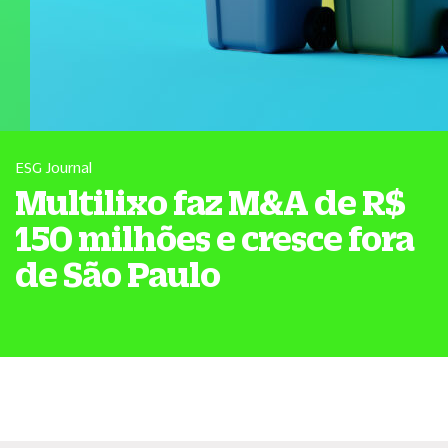
ESG Journal
Multilixo faz M&A de R$
150 milhões e cresce fora
de São Paulo