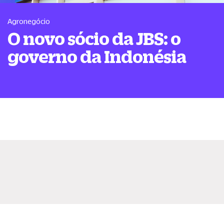
Agronegócio
O novo sócio da JBS: o
governo da Indonésia