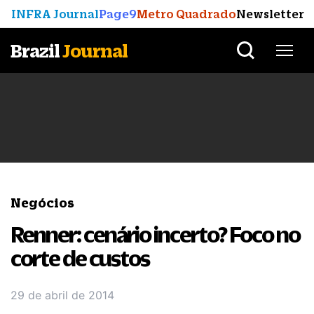
INFRA Journal
Page9
Metro Quadrado
Newsletter
Brazil
Journal
Negócios
Renner: cenário incerto? Foco no
corte de custos
29 de abril de 2014