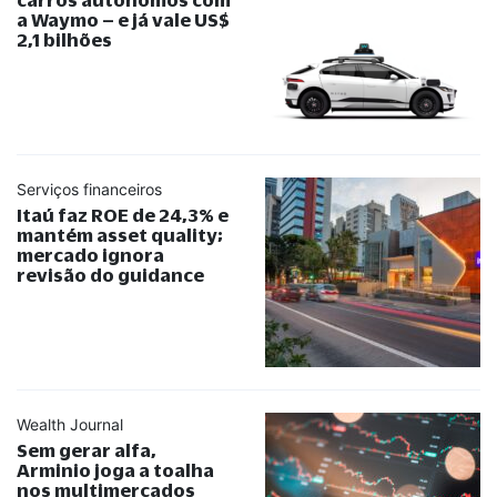
a Waymo – e já vale US$
2,1 bilhões
Serviços financeiros
Itaú faz ROE de 24,3% e
mantém asset quality;
mercado ignora
revisão do guidance
Wealth Journal
Sem gerar alfa,
Arminio joga a toalha
nos multimercados