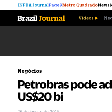
INFRA Journal
Page9
Metro Quadrado
Newsl
Brazil
Journal
Vídeos
Neg
A Moeda que Vingou
Negócios
Petrobras pode ad
US$20 bi
26 de janeiro de 2015