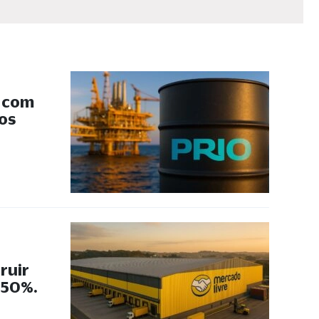
s com
 os
ruir
 50%.