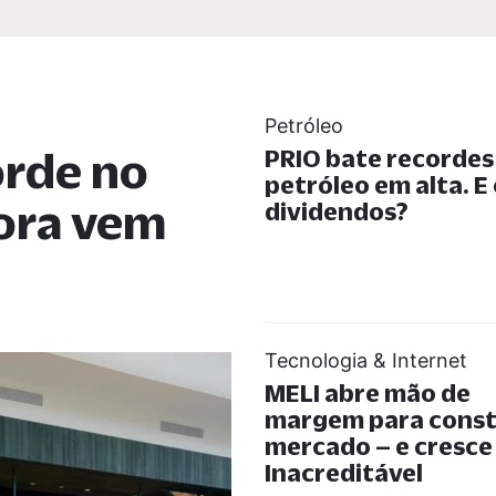
Petróleo
orde no
PRIO bate recorde
petróleo em alta. E
gora vem
dividendos?
Tecnologia & Internet
MELI abre mão de
margem para const
mercado – e cresce
Inacreditável