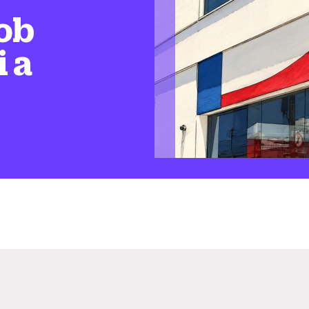
ob
i a