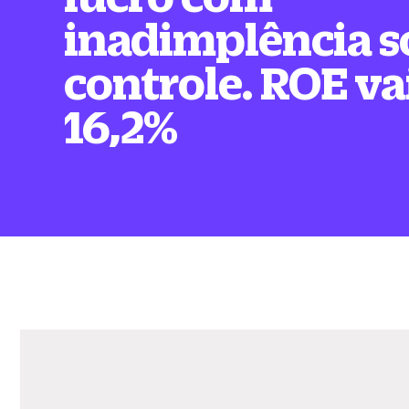
inadimplência s
controle. ROE va
16,2%