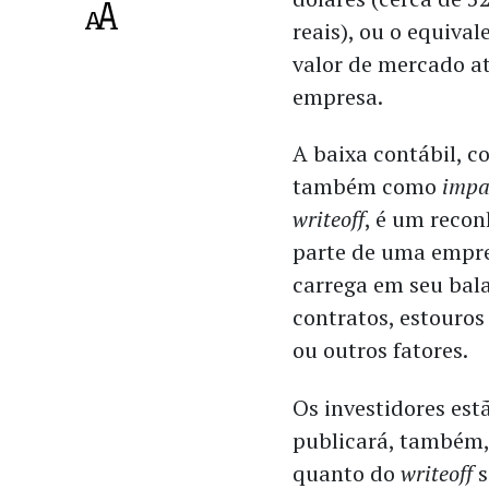
reais), ou o equiva
valor de mercado a
empresa.
A baixa contábil, c
também como
impa
writeoff
, é um reco
parte de uma empre
carrega em seu bal
contratos, estouros
ou outros fatores.
Os investidores est
publicará, também,
quanto do
writeoff
s