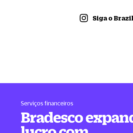
Siga o Braz
Serviços financeiros
Bradesco expan
lucro com