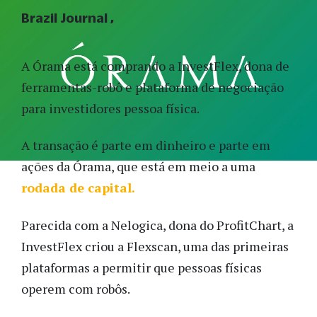
Brazil Journal
A Órama está comprando a InvestFlex, dona de
ferramentas-robô e plataforma de negociação
para investidores pessoa física.
A transação é parte em dinheiro e parte em
ações da Órama, que está em meio a uma
rodada de capital.
Parecida com a Nelogica, dona do ProfitChart, a
InvestFlex criou a Flexscan, uma das primeiras
plataformas a permitir que pessoas físicas
operem com robôs.