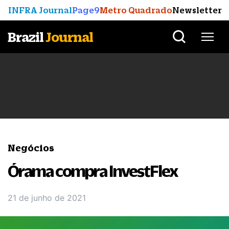
INFRA Journal
Page9
Metro Quadrado
Newsletter
Brazil
Journal
Negócios
Órama compra InvestFlex
21 de junho de 2021