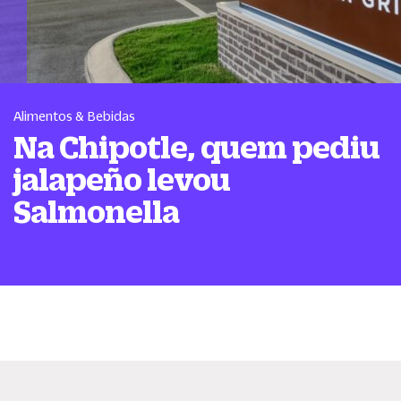
Alimentos & Bebidas
Na Chipotle, quem pediu
jalapeño levou
Salmonella