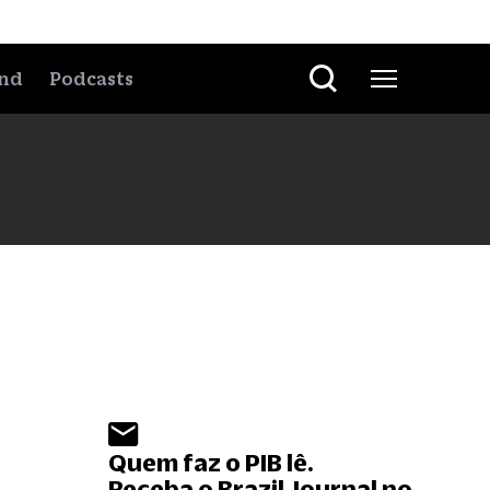
nd
Podcasts
Quem faz o PIB lê.
Receba o Brazil Journal no