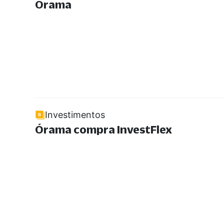
Órama
Investimentos
Órama compra InvestFlex