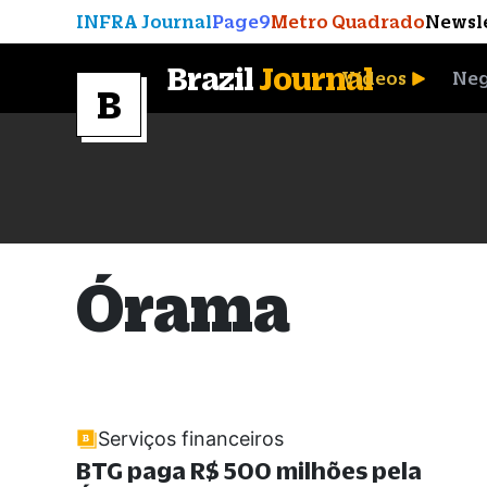
INFRA Journal
Page9
Metro Quadrado
Newsl
Brazil
Journal
Vídeos
Neg
A Moeda que Vingou
Órama
Serviços financeiros
BTG paga R$ 500 milhões pela