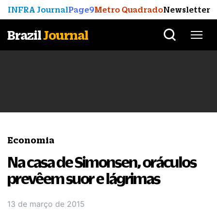
INFRA Journal
Page9
Metro Quadrado
Newsletter
Brazil
Journal
Economia
Na casa de Simonsen, oráculos
prevêem suor e lágrimas
13 de março de 2015