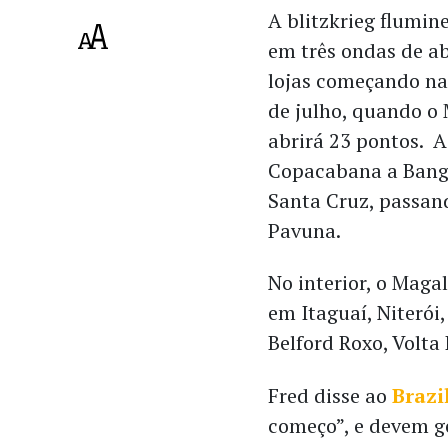
A blitzkrieg flumine
em três ondas de a
lojas começando na
de julho, quando o 
abrirá 23 pontos. A
Copacabana a Bangu
Santa Cruz, passan
Pavuna.
No interior, o Magal
em Itaguaí, Niterói,
Belford Roxo, Volt
Fred disse ao
Brazi
começo”, e devem ge