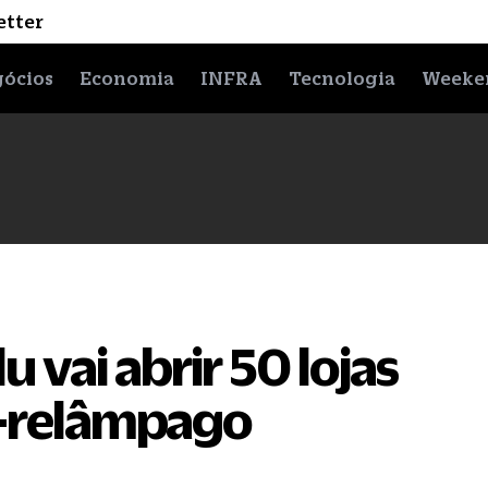
etter
ócios
Economia
INFRA
Tecnologia
Weeke
vai abrir 50 lojas
a-relâmpago