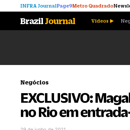
INFRA Journal
Page9
Metro Quadrado
Newsl
Brazil
Journal
Vídeos
Neg
A Moeda que Vingou
Negócios
EXCLUSIVO: Magalu 
no Rio em entrad
29 de junho de 2021