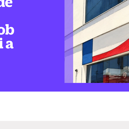
de
ob
i a