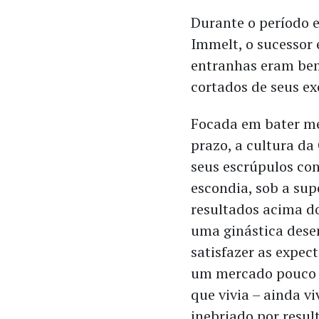
Durante o período e
Immelt, o sucessor 
entranhas eram bem
cortados de seus ex
Focada em bater me
prazo, a cultura da
seus escrúpulos con
escondia, sob a sup
resultados acima d
uma ginástica dese
satisfazer as expec
um mercado pouco 
que vivia – ainda vi
inebriado por resul