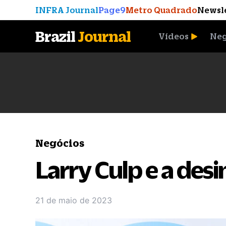
INFRA Journal
Page9
Metro Quadrado
Newsl
Brazil
Journal
Vídeos
Neg
A Moeda que Vingou
Negócios
Larry Culp e a des
21 de maio de 2023