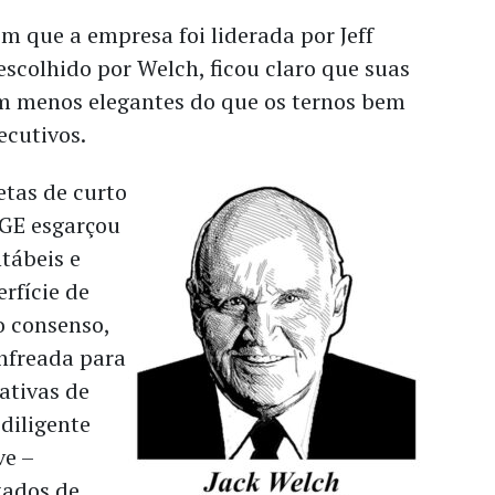
m que a empresa foi liderada por Jeff
escolhido por Welch, ficou claro que suas
 menos elegantes do que os ternos bem
ecutivos.
tas de curto
 GE esgarçou
tábeis e
erfície de
o consenso,
nfreada para
tativas de
diligente
ve –
tados de