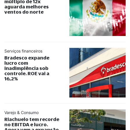
múltiplo de 12x
aguarda melhores
ventos do norte
Serviços financeiros
Bradesco expande
lucro com
inadimplência sob
controle. ROE vai a
16,2%
Varejo & Consumo
Riachuelo tem recorde
no EBITDA e lucro.
Agora vem a expansão