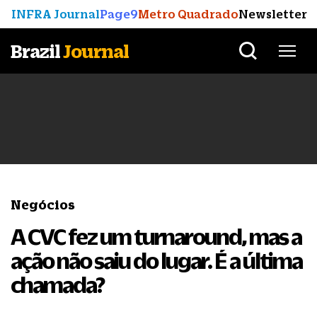
INFRA Journal
Page9
Metro Quadrado
Newsletter
Brazil
Journal
Negócios
A CVC fez um turnaround, mas a
ação não saiu do lugar. É a última
chamada?