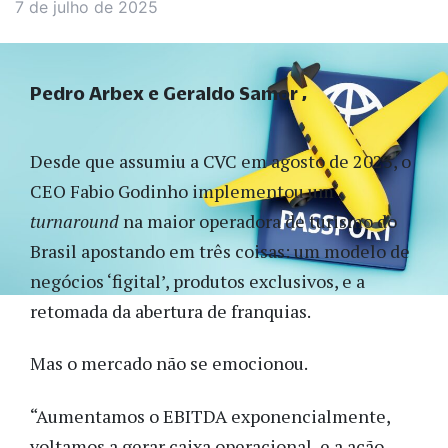
7 de julho de 2025
Pedro Arbex e Geraldo Samor
Desde que assumiu a CVC em agosto de 2023, o
CEO Fabio Godinho implementou um
turnaround
na maior operadora de turismo do
Brasil apostando em três coisas: um modelo de
negócios ‘figital’, produtos exclusivos, e a
retomada da abertura de franquias.
Mas o mercado não se emocionou.
“Aumentamos o EBITDA exponencialmente,
voltamos a gerar caixa operacional, e a ação