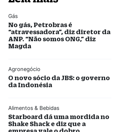
Gás
No gás, Petrobras é
“atravessadora”, diz diretor da
ANP. “Não somos ONG,” diz
Magda
Agronegócio
O novo sócio da JBS: o governo
da Indonésia
Alimentos & Bebidas
Starboard dá uma mordida no
Shake Shack e diz que a
empresa vale o dobro