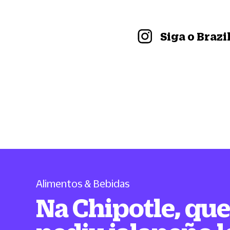
Siga o Braz
Alimentos & Bebidas
Na Chipotle, qu