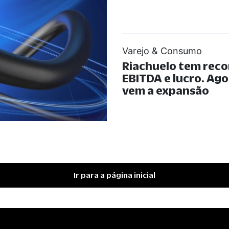
Varejo & Consumo
Riachuelo tem reco
EBITDA e lucro. Ago
vem a expansão
Ir para a página inicial