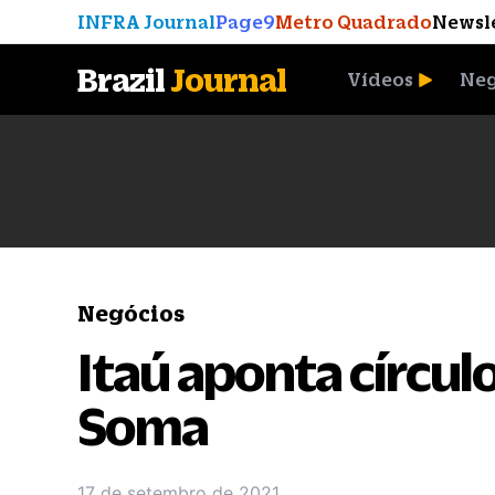
INFRA Journal
Page9
Metro Quadrado
Newsl
Brazil
Journal
Vídeos
Neg
A Moeda que Vingou
Negócios
Itaú aponta círcul
Soma
17 de setembro de 2021