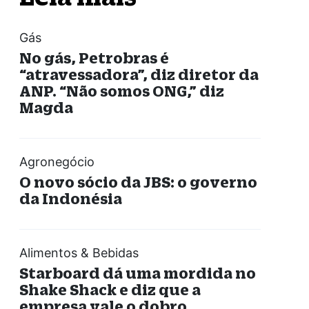
Gás
No gás, Petrobras é
“atravessadora”, diz diretor da
ANP. “Não somos ONG,” diz
Magda
Agronegócio
O novo sócio da JBS: o governo
da Indonésia
Alimentos & Bebidas
Starboard dá uma mordida no
Shake Shack e diz que a
empresa vale o dobro