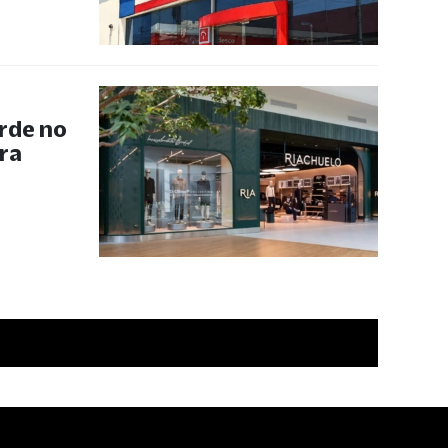
rde no
ra