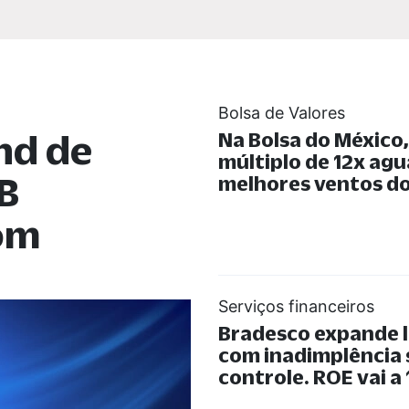
Bolsa de Valores
nd de
Na Bolsa do México
múltiplo de 12x ag
B
melhores ventos do
com
Serviços financeiros
Bradesco expande 
com inadimplência
controle. ROE vai a