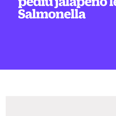
pediu jalapeño 
Salmonella