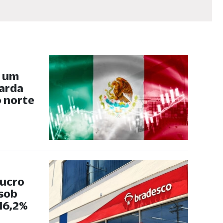
, um
uarda
 norte
lucro
 sob
 16,2%