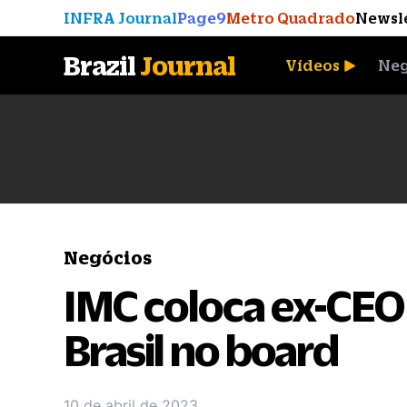
INFRA Journal
Page9
Metro Quadrado
Newsl
Brazil
Journal
Vídeos
Neg
A Moeda que Vingou
Negócios
IMC coloca ex-CEO
Brasil no board
10 de abril de 2023