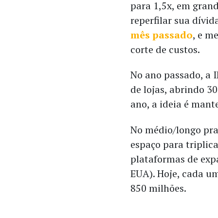
para 1,5x, em gran
reperfilar sua dív
mês passado
, e m
corte de custos.
No ano passado, a 
de lojas, abrindo 3
ano, a ideia é mant
No médio/longo pra
espaço para triplic
plataformas de exp
EUA). Hoje, cada u
850 milhões.