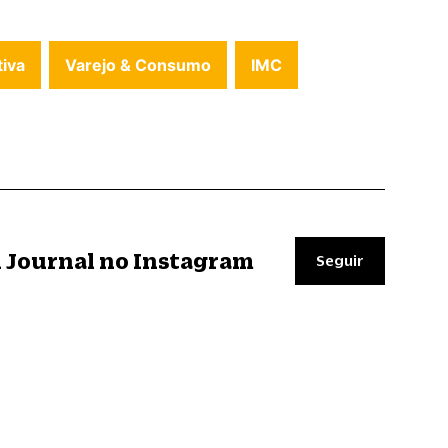
iva
Varejo & Consumo
IMC
il Journal no Instagram
Seguir