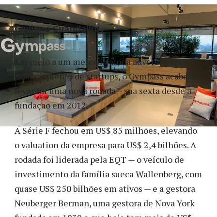
Giuliano Guandalini
Em meio a um mercado ainda adverso para o
financiamento de startups, o Gympass acaba de
levantar uma nova rodada – sua sexta desde a
fundação em 2012.
A Série F fechou em US$ 85 milhões, elevando
o valuation da empresa para US$ 2,4 bilhões. A
rodada foi liderada pela EQT — o veículo de
investimento da família sueca Wallenberg, com
quase US$ 250 bilhões em ativos — e a gestora
Neuberger Berman, uma gestora de Nova York